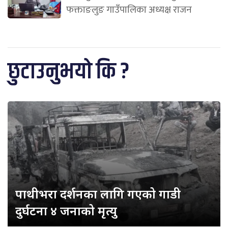
फक्ताङलुङ गाउँपालिका अध्यक्ष राजन
छुटाउनुभयो कि ?
पाथीभरा दर्शनका लागि गएको गाडी
दुर्घटना ४ जनाको मृत्यु