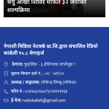
थर्पु आँखा शिविर मार्फत ३२ जनाको
शल्यक्रिया
नेपाली मिडिया नेटवर्क प्रा.लि.द्वारा संचालित रेडियो
काबेली ९५.८ मेगाहर्ज
ठेगाना:
फुङ्लिङ - ३, हेलिप्याड ताप्लेजुङ !
..०८ - ७९/८०
सूचना विभाग दर्ता नं. :
अध्यक्ष / सञ्चालक:
लोकेन्द्र लिम्बू (लोकेश)
फोन नं :
०२४४६०९७१/९८५११२९९६१
ई-मेल:
radiokabeli@gmail.com