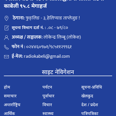
काबेली ९५.८ मेगाहर्ज
ठेगाना:
फुङ्लिङ - ३, हेलिप्याड ताप्लेजुङ !
..०८ - ७९/८०
सूचना विभाग दर्ता नं. :
अध्यक्ष / सञ्चालक:
लोकेन्द्र लिम्बू (लोकेश)
फोन नं :
०२४४६०९७१/९८५११२९९६१
ई-मेल:
radiokabeli@gmail.com
साइट नेविगेशन
होम
पर्यटन
सूचना-प्रविधि
समाचार
पूर्वाधार
खेलकुद
अन्तर्राष्ट्रिय
विचार
देश / प्रदेश
आर्थिक
स्वास्थ्य
पत्रिपत्रिका