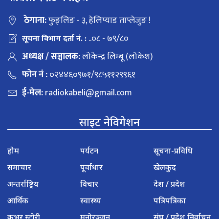
ठेगाना:
फुङ्लिङ - ३, हेलिप्याड ताप्लेजुङ !
..०८ - ७९/८०
सूचना विभाग दर्ता नं. :
अध्यक्ष / सञ्चालक:
लोकेन्द्र लिम्बू (लोकेश)
फोन नं :
०२४४६०९७१/९८५११२९९६१
ई-मेल:
radiokabeli@gmail.com
साइट नेविगेशन
होम
पर्यटन
सूचना-प्रविधि
समाचार
पूर्वाधार
खेलकुद
अन्तर्राष्ट्रिय
विचार
देश / प्रदेश
आर्थिक
स्वास्थ्य
पत्रिपत्रिका
कभर स्टोरी
मनोरञ्जन
संघ / प्रदेश निर्वाचन