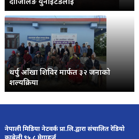
दार्जिलिङ युनाइटेडलाई
थर्पु आँखा शिविर मार्फत ३२ जनाको
शल्यक्रिया
नेपाली मिडिया नेटवर्क प्रा.लि.द्वारा संचालित रेडियो
काबेली ९५.८ मेगाहर्ज