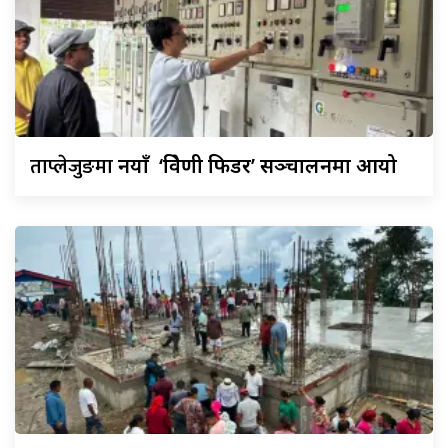
ताप्लेजुङमा
नयाँ ‘त्रिवेणी फिडर’ सञ्चालनमा आयो