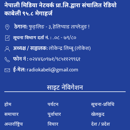
नेपाली मिडिया नेटवर्क प्रा.लि.द्वारा संचालित रेडियो
काबेली ९५.८ मेगाहर्ज
ठेगाना:
फुङ्लिङ - ३, हेलिप्याड ताप्लेजुङ !
..०८ - ७९/८०
सूचना विभाग दर्ता नं. :
अध्यक्ष / सञ्चालक:
लोकेन्द्र लिम्बू (लोकेश)
फोन नं :
०२४४६०९७१/९८५११२९९६१
ई-मेल:
radiokabeli@gmail.com
साइट नेविगेशन
होम
पर्यटन
सूचना-प्रविधि
समाचार
पूर्वाधार
खेलकुद
अन्तर्राष्ट्रिय
विचार
देश / प्रदेश