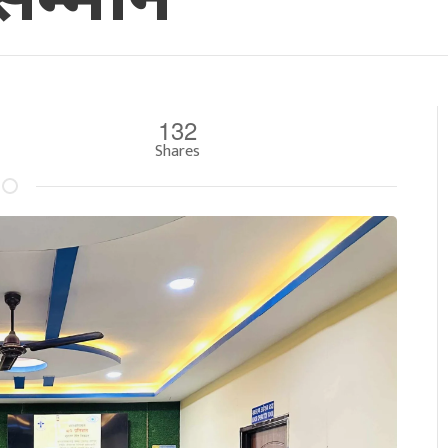
132
Shares