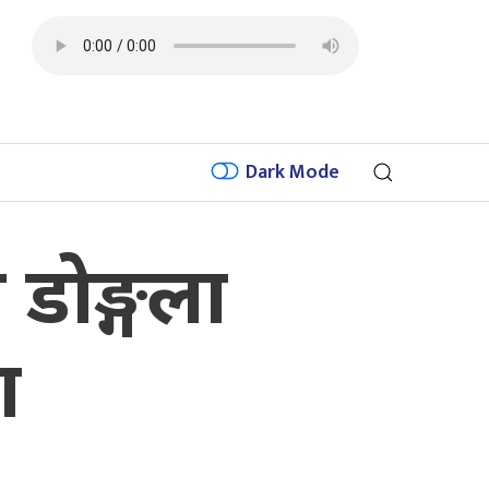
Dark Mode
न डोङ्गला
ा