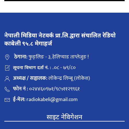
नेपाली मिडिया नेटवर्क प्रा.लि.द्वारा संचालित रेडियो
काबेली ९५.८ मेगाहर्ज
ठेगाना:
फुङ्लिङ - ३, हेलिप्याड ताप्लेजुङ !
..०८ - ७९/८०
सूचना विभाग दर्ता नं. :
अध्यक्ष / सञ्चालक:
लोकेन्द्र लिम्बू (लोकेश)
फोन नं :
०२४४६०९७१/९८५११२९९६१
ई-मेल:
radiokabeli@gmail.com
साइट नेविगेशन