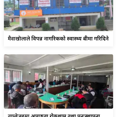
मैवाखोलाले
विपन्न नागरिकको स्वास्थ्य बीमा गरिदिने
ताप्लेजुङमा
अपाङ्गता रोकथाम तथा पुनःस्थापना