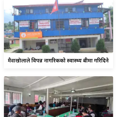
मैवाखोलाले
विपन्न नागरिकको स्वास्थ्य बीमा गरिदिने