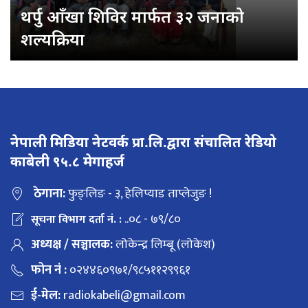
थर्पु आँखा शिविर मार्फत ३२ जनाको
शल्यक्रिया
नेपाली मिडिया नेटवर्क प्रा.लि.द्वारा संचालित रेडियो
काबेली ९५.८ मेगाहर्ज
ठेगाना:
फुङ्लिङ - ३, हेलिप्याड ताप्लेजुङ !
..०८ - ७९/८०
सूचना विभाग दर्ता नं. :
अध्यक्ष / सञ्चालक:
लोकेन्द्र लिम्बू (लोकेश)
फोन नं :
०२४४६०९७१/९८५११२९९६१
ई-मेल:
radiokabeli@gmail.com