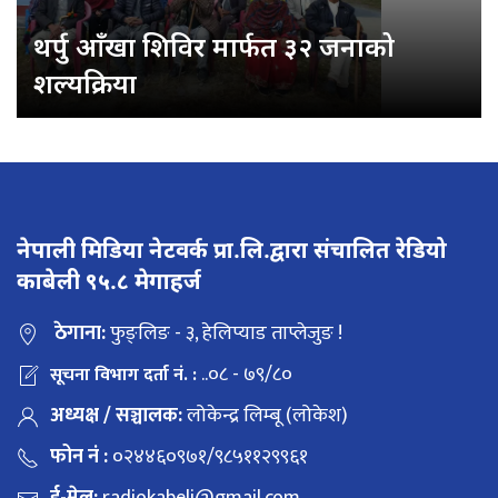
थर्पु आँखा शिविर मार्फत ३२ जनाको
शल्यक्रिया
नेपाली मिडिया नेटवर्क प्रा.लि.द्वारा संचालित रेडियो
काबेली ९५.८ मेगाहर्ज
ठेगाना:
फुङ्लिङ - ३, हेलिप्याड ताप्लेजुङ !
..०८ - ७९/८०
सूचना विभाग दर्ता नं. :
अध्यक्ष / सञ्चालक:
लोकेन्द्र लिम्बू (लोकेश)
फोन नं :
०२४४६०९७१/९८५११२९९६१
ई-मेल:
radiokabeli@gmail.com