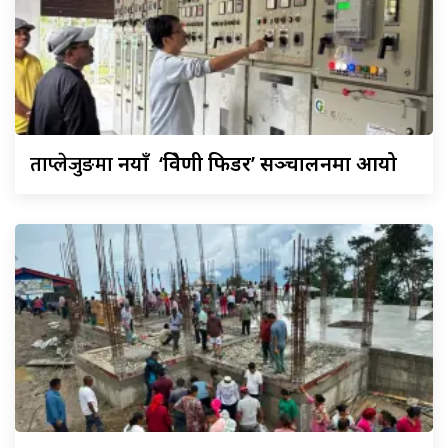
ताप्लेजुङमा
नयाँ ‘त्रिवेणी फिडर’ सञ्चालनमा आयो