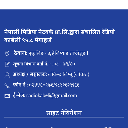
नेपाली मिडिया नेटवर्क प्रा.लि.द्वारा संचालित रेडियो
काबेली ९५.८ मेगाहर्ज
ठेगाना:
फुङ्लिङ - ३, हेलिप्याड ताप्लेजुङ !
..०८ - ७९/८०
सूचना विभाग दर्ता नं. :
अध्यक्ष / सञ्चालक:
लोकेन्द्र लिम्बू (लोकेश)
फोन नं :
०२४४६०९७१/९८५११२९९६१
ई-मेल:
radiokabeli@gmail.com
साइट नेविगेशन