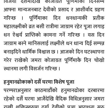
विजया दशमीदेखि कोजाग्रत पूर्णिमाका दिनसम्म
आफ्ना मान्यजनबाट देवीको प्रसाद र आशीर्वाद ग्रहण
गरिन्छ । पूर्णिमाका दिन धनधान्यकी प्रतीक
महालक्ष्मीको व्रत बसी रात्रीमा जाग्राम रहेर पूजा लगाइ
धन ऐश्वर्य प्राप्तिको कामना गर्ने गरिन्छ । यस दिन
जाग्राम बस्ने मानिसलाई लक्ष्मीले धन धान्य दिई सम्पन्न
बनाइदिने धार्मिक विश्वास छ । आजको दिन घटस्थापना
गरेर राखेको जमरा कोजाग्रत पूर्णिमाकै दिन चोखो
स्थानमा लगी विसर्जन गरिन्छ ।
हनुमानढोकाको दसैँ घरमा विशेष पूजा
परम्पराअनुसार काठमाडौँको हनुमानढोका दरबारमा
रहेको दसैँ घरमा आजैदेखि वैदिक विधिअनुसार जमरा
राखी शक्तिस्वरुपा दुर्गा देवीको पूजा आराधना सुरु