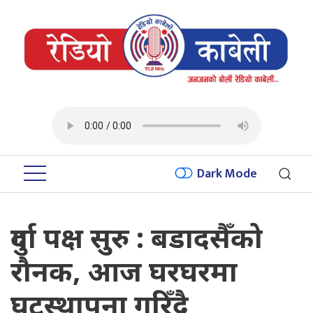
Dark Mode
दुर्गा पक्ष सुरु : बडादसैँको
रौनक, आज घरघरमा
घटस्थापना गरिँदै