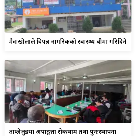
मैवाखोलाले
विपन्न नागरिकको स्वास्थ्य बीमा गरिदिने
ताप्लेजुङमा
अपाङ्गता रोकथाम तथा पुनःस्थापना