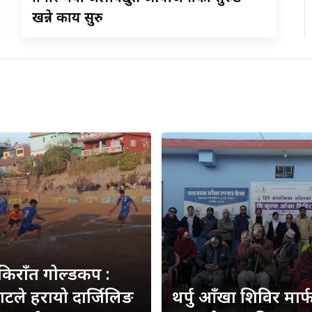
खन्ने कार्य सुरु
 किराँत गोल्डकप :
हाटले हरायो दार्जिलिङ
थर्पु आँखा शिविर मार