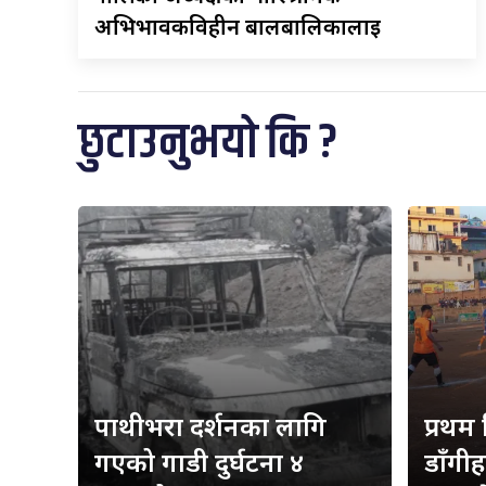
अभिभावकविहीन बालबालिकालाई
छुटाउनुभयो कि ?
पाथीभरा दर्शनका लागि
प्रथम
गएको गाडी दुर्घटना ४
डाँगी