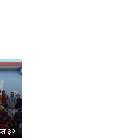
्फत ३२