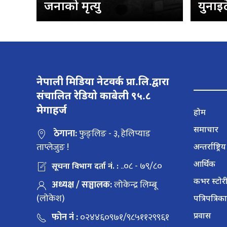
जनाको मृत्यु
युनाइ
नेपाली मिडिया नेटवर्क प्रा.लि.द्वारा
संचालित रेडियो काबेली ९५.८
मेगाहर्ज
होम
समाचार
ठेगाना:
फुङ्लिङ - ३, हेलिप्याड
ताप्लेजुङ !
अन्तर्राष्ट्रिय
आर्थिक
..०८ - ७९/८०
सूचना विभाग दर्ता नं. :
कभर स्टोर
अध्यक्ष / सञ्चालक:
लोकेन्द्र लिम्बू
(लोकेश)
पत्रिपत्रिका
फोन नं :
०२४४६०९७१/९८५११२९९६१
प्रवास