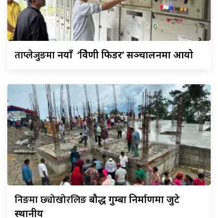
ताप्लेजुङमा
नयाँ ‘त्रिवेणी फिडर’ सञ्चालनमा आयो
निङमा छ्योखोरलिङ
बौद्ध गुम्बा निर्माणमा जुटे
स्थानीय