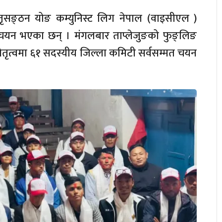
भातृसङ्ठन योङ कम्युनिस्ट लिग नेपाल (वाइसीएल )
मत चयन भएका छन् । मंगलबार ताप्लेजुङको फुङ्लिङ
 नेतृत्वमा ६१ सदस्यीय जिल्ला कमिटी सर्वसम्मत चयन