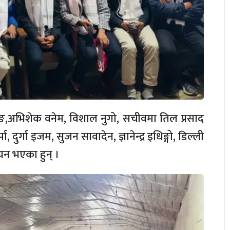
्बाङ,अभिशेक वनेम, विशाल नुगो, सचीवमा तिल प्रसाद
 दुर्गा इजम, सुजन सावादेन, ज्ञानेन्द्र इधिङ्गो, डिल्ली
चयन भएका हुन् ।