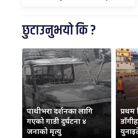
छुटाउनुभयो कि ?
पाथीभरा दर्शनका लागि
प्रथम
गएको गाडी दुर्घटना ४
डाँगी
जनाको मृत्यु
युनाइ