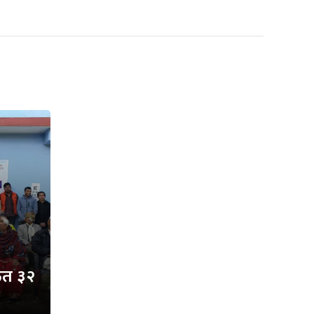
्फत ३२