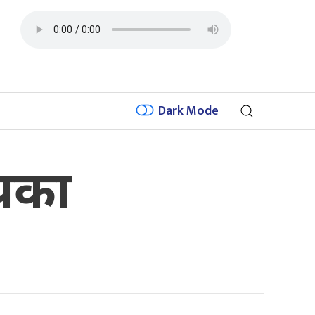
Dark Mode
लयका