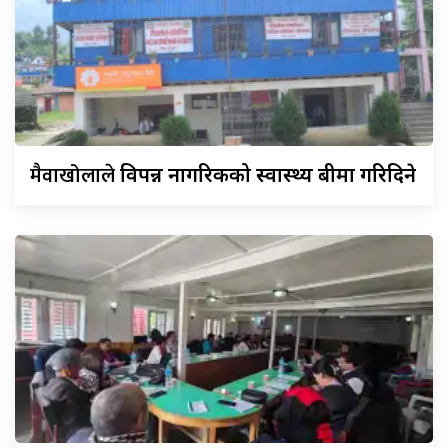
मैवाखोलाले
विपन्न नागरिकको स्वास्थ्य बीमा गरिदिने