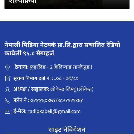
नेपाली मिडिया नेटवर्क प्रा.लि.द्वारा संचालित रेडियो
काबेली ९५.८ मेगाहर्ज
ठेगाना:
फुङ्लिङ - ३, हेलिप्याड ताप्लेजुङ !
..०८ - ७९/८०
सूचना विभाग दर्ता नं. :
अध्यक्ष / सञ्चालक:
लोकेन्द्र लिम्बू (लोकेश)
फोन नं :
०२४४६०९७१/९८५११२९९६१
ई-मेल:
radiokabeli@gmail.com
साइट नेविगेशन