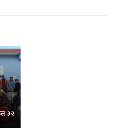
्फत ३२