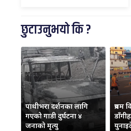
छुटाउनुभयो कि ?
पाथीभरा दर्शनका लागि
प्रथम 
गएको गाडी दुर्घटना ४
डाँगी
जनाको मृत्यु
युनाइ