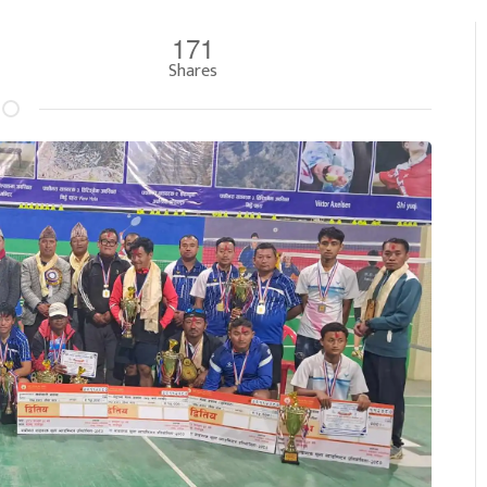
171
Shares