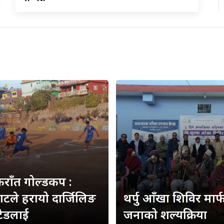
किराँत गोल्डकप :
हाटले हरायो दार्जिलिङ
थर्पु आँखा शिविर मार
टेडलाई
जनाको शल्यक्रिया