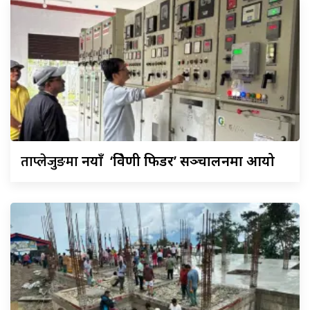
ताप्लेजुङमा
नयाँ ‘त्रिवेणी फिडर’ सञ्चालनमा आयो