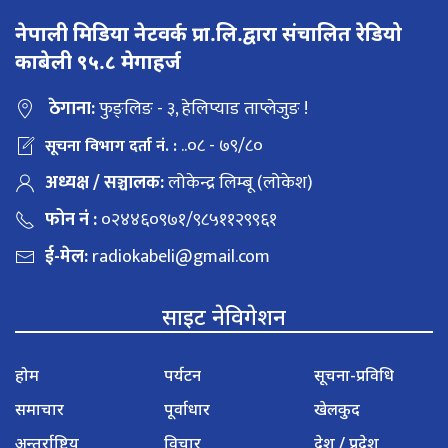
नेपाली मिडिया नेटवर्क प्रा.लि.द्वारा संचालित रेडियो
काबेली ९५.८ मेगाहर्ज
ठेगाना:
फुङ्लिङ - ३, हेलिप्याड ताप्लेजुङ !
..०८ - ७९/८०
सूचना विभाग दर्ता नं. :
अध्यक्ष / सञ्चालक:
लोकेन्द्र लिम्बू (लोकेश)
फोन नं :
०२४४६०९७१/९८५११२९९६१
ई-मेल:
radiokabeli@gmail.com
साइट नेविगेशन
होम
पर्यटन
सूचना-प्रविधि
समाचार
पूर्वाधार
खेलकुद
अन्तर्राष्ट्रिय
विचार
देश / प्रदेश