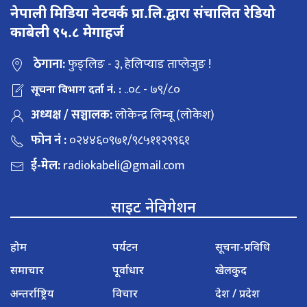
नेपाली मिडिया नेटवर्क प्रा.लि.द्वारा संचालित रेडियो
काबेली ९५.८ मेगाहर्ज
ठेगाना:
फुङ्लिङ - ३, हेलिप्याड ताप्लेजुङ !
..०८ - ७९/८०
सूचना विभाग दर्ता नं. :
अध्यक्ष / सञ्चालक:
लोकेन्द्र लिम्बू (लोकेश)
फोन नं :
०२४४६०९७१/९८५११२९९६१
ई-मेल:
radiokabeli@gmail.com
साइट नेविगेशन
होम
पर्यटन
सूचना-प्रविधि
समाचार
पूर्वाधार
खेलकुद
अन्तर्राष्ट्रिय
विचार
देश / प्रदेश