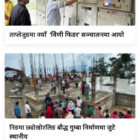
ताप्लेजुङमा
नयाँ ‘त्रिवेणी फिडर’ सञ्चालनमा आयो
निङमा छ्योखोरलिङ
बौद्ध गुम्बा निर्माणमा जुटे
स्थानीय