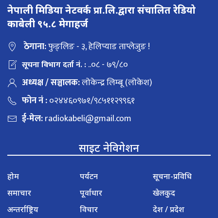
नेपाली मिडिया नेटवर्क प्रा.लि.द्वारा संचालित रेडियो
काबेली ९५.८ मेगाहर्ज
ठेगाना:
फुङ्लिङ - ३, हेलिप्याड ताप्लेजुङ !
..०८ - ७९/८०
सूचना विभाग दर्ता नं. :
अध्यक्ष / सञ्चालक:
लोकेन्द्र लिम्बू (लोकेश)
फोन नं :
०२४४६०९७१/९८५११२९९६१
ई-मेल:
radiokabeli@gmail.com
साइट नेविगेशन
होम
पर्यटन
सूचना-प्रविधि
समाचार
पूर्वाधार
खेलकुद
अन्तर्राष्ट्रिय
विचार
देश / प्रदेश