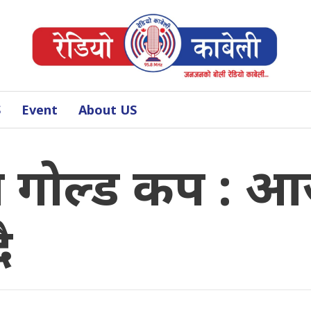
S
Event
About US
रा गोल्ड कप : आ
दै